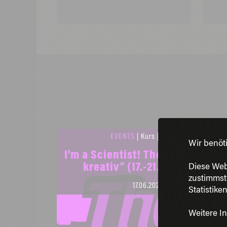
EVENTS
| Kurs | Bildung
Wir benöt
I'm a Scientist! Themenrunde „K
kreativ“ (17.-21. Juni 2024)
Diese Web
zustimmst
17.06.2024
Statistike
Weitere In