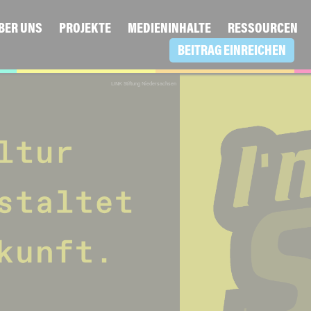
BER UNS
PROJEKTE
MEDIENINHALTE
RESSOURCEN
BEITRAG EINREICHEN
I'm a Scientist
lineangebot für den den direkten Austausch von Schüler*in
Wissenschaftler*innen.