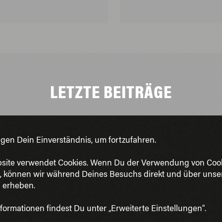
LETZTE BEITRÄGE
PROJEKTE
| Bildung
igen Dein Einverständnis, um fortzufahren.
I
I'm a Scientist
site verwendet Cookies. Wenn Du der Verwendung von Coo
, können wir während Deines Besuchs direkt und über unse
Berlin
n erheben.
formationen findest Du unter „Erweiterte Einstellungen“.