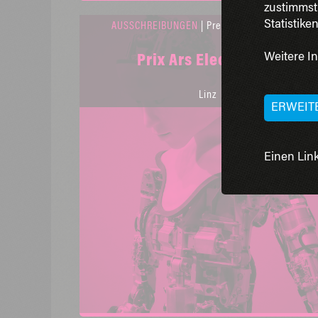
zustimmst
Statistike
AUSSCHREIBUNGEN
| Preis | Kunst & Kultur
Weitere In
Prix Ars Electronica
Linz
ERWEIT
Einen Link