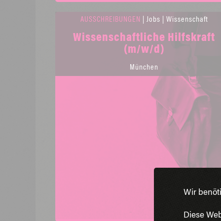
AUSSCHREIBUNGEN
| Jobs | Wissenschaft
Wissenschaftliche Hilfskraft
(m/w/d)
München
Wir benöt
Diese Web