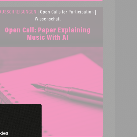
AUSSCHREIBUNGEN
| Open Calls for Participation |
Wissenschaft
Open Call: Paper Explaining
Music With AI
kies