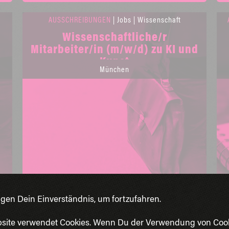
AUSSCHREIBUNGEN
| Jobs | Wissenschaft
Wissenschaftliche/r
Mitarbeiter/in (m/w/d) zu KI und
Kunst
München
igen Dein Einverständnis, um fortzufahren.
site verwendet Cookies. Wenn Du der Verwendung von Coo