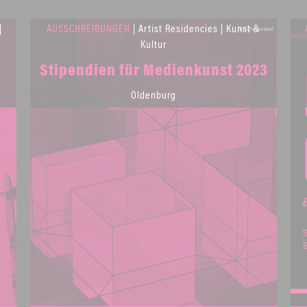
|
AUSSCHREIBUNGEN
| Artist Residencies | Kunst &
Brecht Corbeel
Kultur
Stipendien für Medienkunst 2023
Oldenburg