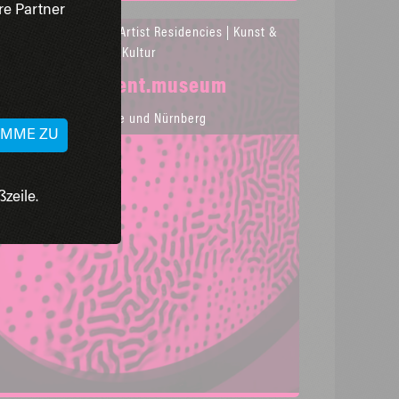
re Partner
AUSSCHREIBUNGEN
| Artist Residencies | Kunst &
Kultur
intelligent.museum
Karlsruhe und Nürnberg
TIMME ZU
zeile.