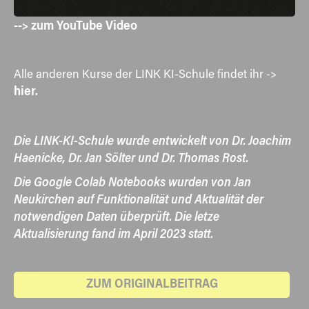
von Joachim Haenicke (Mai 2020) anschauen:
-->
zum YouTube Video
Alle anderen Kurse der LINK KI-Schule findet ihr ->
hier.
Die LINK-KI-Schule wurde entwickelt von Dr. Joachim
Haenicke, Dr. Jan Sölter und Dr. Thomas Rost.
Die Google Colab Notebooks wurden von Jan
Neukirchen auf Funktionalität und Aktualität der
notwendigen Daten überprüft. Die letze
Aktualisierung fand im April 2023 statt.​
ZUM ORIGINALBEITRAG