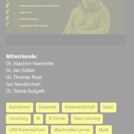
Mitwirkende:
Dr. Joachim Haenicke
Dr. Jan Sölter
Dr. Thomas Rost
Jan Neukirchen
Dr. Tabea Golgath
Audioformat
Kreativität
Kreativwirtschaft
Kultur
Forschung
KI
KI Schule
Deep Learning
LINK Niedersachsen
Maschinelles Lernen
Musik