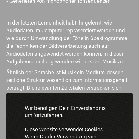
- Generieren von monophoner Tonsequenzen
In der
letzten Lerneinheit
habt ihr gelernt, wie
Audiodaten im Computer repräsentiert werden und
wie durch Umwandlung der Töne in Spektrogramme
die Techniken der Bildverarbeitung auch auf
Audiodaten angewendet werden können. In dieser
Aufgabensammlung wenden wir uns der Musik zu.
Ähnlich der Sprache ist Musik ein Medium, dessen
zeitliche Struktur wesentlich zum Informationsgehalt
beiträgt. Die relevanten Zeitskalen erstrecken sich
hierbei vom Millisekundenbereich, in dem die Texturen
und Tonhöhen der Noten geformt werden, bis auf die
Wir benötigen Dein Einverständnis,
Größenordnung mehrerer Minuten, wo sich die
um fortzufahren.
musikalischen Zusammenhänge und
Spannungsbögen einer Kompositionen abspielen.
Diese Website verwendet Cookies.
Wenn Du der Verwendung von
Die Erfassung all dieser Zeitskalen auf Basis reiner