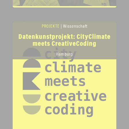
PROJEKTE
| Wissenschaft
Datenkunstprojekt: CityClimate
meets CreativeCoding
Hamburg