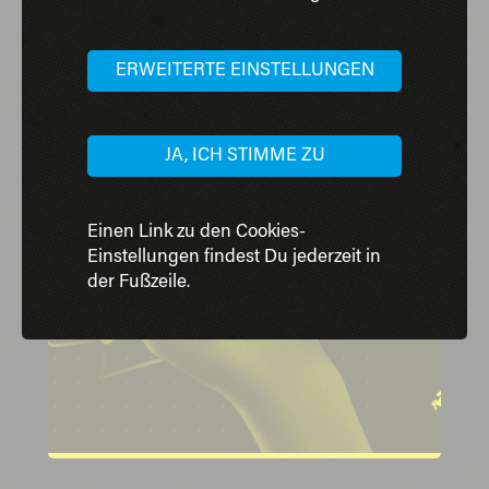
PROJEKTE
| Bildung
LINK Stiftung Niedersachsen
ERWEITERTE EINSTELLUNGEN
LINK - die KI-Schule
JA, ICH STIMME ZU
Einen Link zu den Cookies-
Einstellungen findest Du jederzeit in
der Fußzeile.